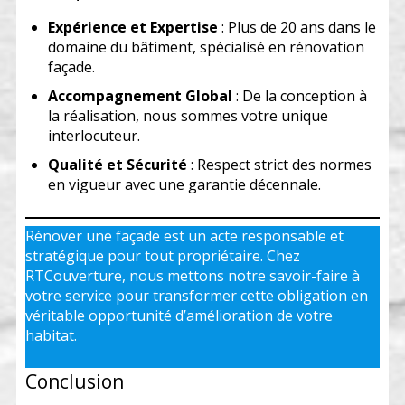
Expérience et Expertise
: Plus de 20 ans dans le
domaine du bâtiment, spécialisé en rénovation
façade.
Accompagnement Global
: De la conception à
la réalisation, nous sommes votre unique
interlocuteur.
Qualité et Sécurité
: Respect strict des normes
en vigueur avec une garantie décennale.
Rénover une façade est un acte responsable et
stratégique pour tout propriétaire. Chez
RTCouverture, nous mettons notre savoir-faire à
votre service pour transformer cette obligation en
véritable opportunité d’amélioration de votre
habitat.
Conclusion